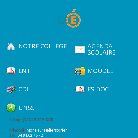
NOTRE COLLEGE
AGENDA
SCOLAIRE
ENT
MOODLE
CDI
ESIDOC
UNSS
Collège JEAN L'HERMINIER
Principal :
Monsieur Helferstorfer
Tél :
04.94.02.76.72