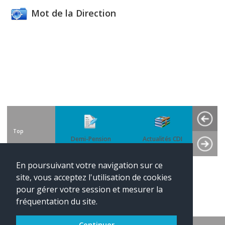
Mot de la Direction
Top
Demi-Pension
Actualités CDI
Disciplin
En poursuivant votre navigation sur ce
site, vous acceptez l'utilisation de cookies
Rubriques
pour gérer votre session et mesurer la
fréquentation du site.
Continuer