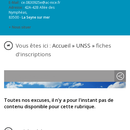
E-Mail :
ce.0830925e@ac-nice.fr
Adresse :
42A-42B Allée des
Nymphéas,
83500 -
La Seyne sur mer
+ Nous situer
Vous êtes ici :
Accueil
»
UNSS
»
fiches
d'inscriptions
Pas d'article à afficher
Toutes nos excuses, il n'y a pour l'instant pas de
contenu disponible pour cette rubrique.